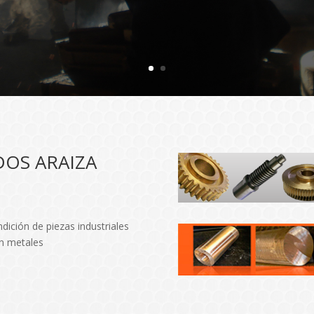
OS ARAIZA
dición de piezas industriales
on metales